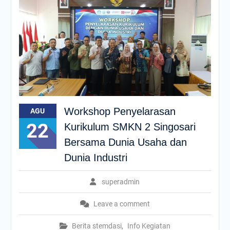
Workshop Penyelarasan
AGU
22
Kurikulum SMKN 2 Singosari
Bersama Dunia Usaha dan
Dunia Industri
superadmin
Leave a comment
Berita stemdasi
,
Info Kegiatan