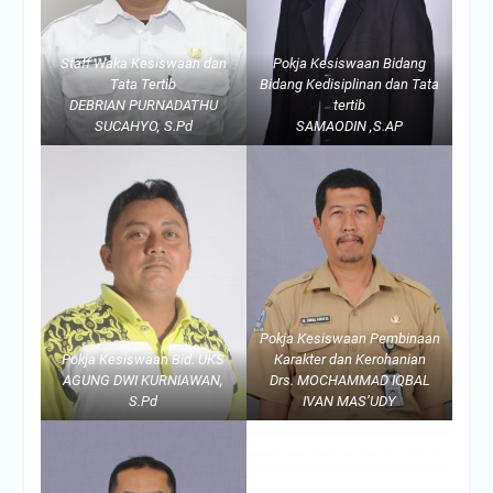
Staff Waka Kesiswaan dan
Pokja Kesiswaan Bidang
Tata Tertib
Bidang Kedisiplinan dan Tata
DEBRIAN PURNADATHU
tertib
SUCAHYO, S.Pd
SAMAODIN ,S.AP
Pokja Kesiswaan Pembinaan
Pokja Kesiswaan Bid. UKS
Karakter dan Kerohanian
AGUNG DWI KURNIAWAN,
Drs. MOCHAMMAD IQBAL
S.Pd
IVAN MAS’UDY