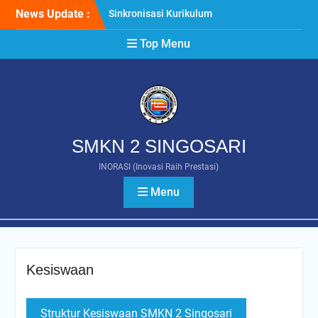
Skip
News Update :
Sinkronisasi Kurikulum
to
Bersama DUDI, SMKN 2
content
Top Menu
Singosari Selaraskan
Pembelajaran dengan
Kebutuhan Industri di Era
Artificial Intelligence
Rapat Dinas Awal Tahun
Ajaran 2026/2027, SMKN 2
Singosari Perkuat
SMKN 2 SINGOSARI
Komitmen Wujudkan
Pembelajaran Berkualitas
INORASI (Inovasi Raih Prestasi)
Vice President BOKE
Menu
Technology Tinjau Kelas
Industri Animasi SMKN 2
Singosari, Perkuat
Kolaborasi Internasional
Pendidikan Vokasi
Kesiswaan
Struktur Kesiswaan SMKN 2 Singosari