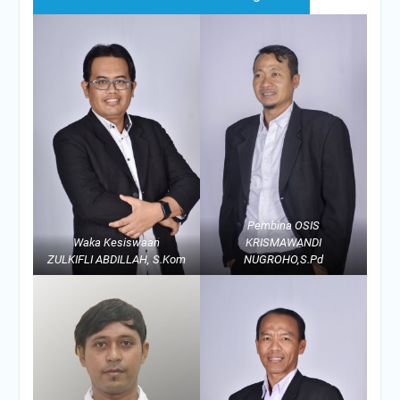
Pembina OSIS
Waka Kesiswaan
KRISMAWANDI
ZULKIFLI ABDILLAH, S.Kom
NUGROHO,S.Pd