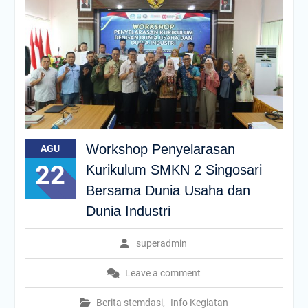
Workshop Penyelarasan
AGU
22
Kurikulum SMKN 2 Singosari
Bersama Dunia Usaha dan
Dunia Industri
superadmin
Leave a comment
Berita stemdasi
,
Info Kegiatan