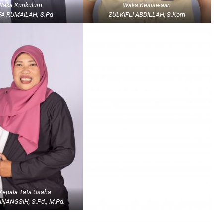
Waka Kurikulum
Waka Kesiswaan
A RUMAILAH, S.Pd
ZULKIFLI ABDILLAH, S.Kom
 Kepala Tata Usaha
NANGSIH, S.Pd., M.Pd.