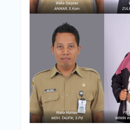
Waka Sarpras
ANWAR, S.Kom
ZULF
Waka Humas
Plt.
MOH. TAUFIK, S.Pd
WIWIN WI