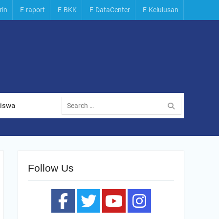
rin
E-raport
E-BKK
E-DataCenter
E-Kelulusan
Search
Siswa
for:
Follow Us