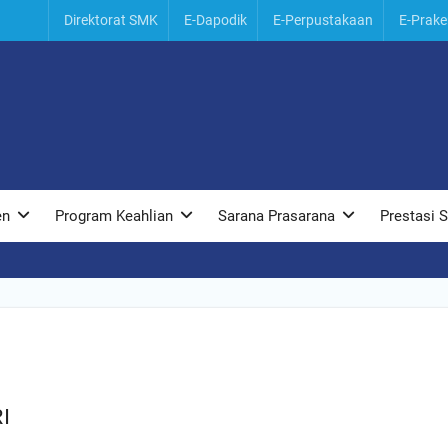
Direktorat SMK
E-Dapodik
E-Perpustakaan
E-Prake
tri
au
ri,
en
Program Keahlian
Sarana Prasarana
Prestasi 
I