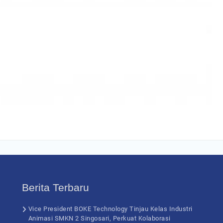
Berita Terbaru
Vice President BOKE Technology Tinjau Kelas Industri
Animasi SMKN 2 Singosari, Perkuat Kolaborasi