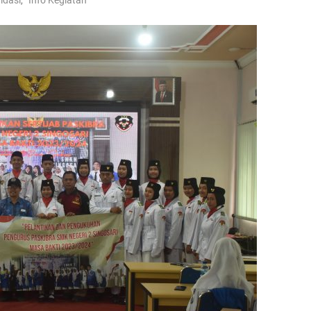
mdasi
,
Info Kegiatan