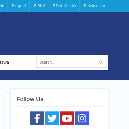
rin
E-raport
E-BKK
E-DataCenter
E-Kelulusan
Search
Siswa
for:
Follow Us