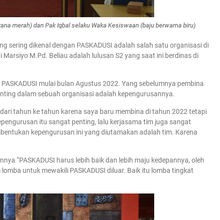
ana merah) dan Pak Iqbal selaku Waka Kesiswaan (baju berwarna biru)
ng sering dikenal dengan PASKADUSI adalah salah satu organisasi di
 Marsiyo M.Pd. Beliau adalah lulusan S2 yang saat ini berdinas di
u PASKADUSI mulai bulan Agustus 2022. Yang sebelumnya pembina
enting dalam sebuah organisasi adalah kepengurusannya.
dari tahun ke tahun karena saya baru membina di tahun 2022 tetapi
engurusan itu sangat penting, lalu kerjasama tim juga sangat
mbentukan kepengurusan ini yang diutamakan adalah tim. Karena
nya “PASKADUSI harus lebih baik dan lebih maju kedepannya, oleh
 lomba untuk mewakili PASKADUSI diluar. Baik itu lomba tingkat