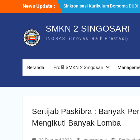
Skip
News Update :
Sinkronisasi Kurikulum Bersama DUDI,
to
SMKN 2 Singosari Selaraskan
content
Pembelajaran dengan Kebutuhan Indus
di Era Artificial Intelligence
SMKN 2 SINGOSARI
Rapat Dinas Awal Tahun Ajaran
INORASI (Inovasi Raih Prestasi)
2026/2027, SMKN 2 Singosari Perkuat
Komitmen Wujudkan Pembelajaran
Berkualitas
Vice President BOKE Technology Tinj
Kelas Industri Animasi SMKN 2 Singosa
Beranda
Profil SMKN 2 Singosari
Managem
Perkuat Kolaborasi Internasional
Pendidikan Vokasi
Sertijab Paskibra : Banyak P
Mengikuti Banyak Lomba