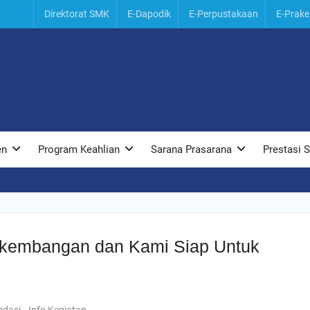
Direktorat SMK
E-Dapodik
E-Perpustakaan
E-Prake
tri
au
ri,
en
Program Keahlian
Sarana Prasarana
Prestasi 
erkembangan dan Kami Siap Untuk