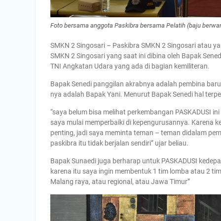
Foto bersama anggota Paskibra bersama Pelatih (baju berwar
SMKN 2 Singosari – Paskibra SMKN 2 Singosari atau ya
SMKN 2 Singosari yang saat ini dibina oleh Bapak Senedi
TNI Angkatan Udara yang ada di bagian kemiliteran.
Bapak Senedi panggilan akrabnya adalah pembina bar
nya adalah Bapak Yani. Menurut Bapak Senedi hal terp
“saya belum bisa melihat perkembangan PASKADUSI ini 
saya mulai memperbaiki di kepengurusannya. Karena kep
penting, jadi saya meminta teman – teman didalam pe
paskibra itu tidak berjalan sendiri” ujar beliau.
Bapak Sunaedi juga berharap untuk PASKADUSI kedepan
karena itu saya ingin membentuk 1 tim lomba atau 2 tim
Malang raya, atau regional, atau Jawa Timur”