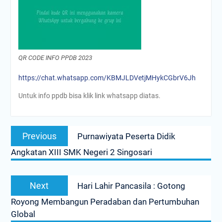
QR CODE INFO PPDB 2023
https://chat.whatsapp.com/KBMJLDVetjMHykCGbrV6Jh
Untuk info ppdb bisa klik link whatsapp diatas.
Navigasi
Previous
Previous
Purnawiyata Peserta Didik
pos
post:
Angkatan XIII SMK Negeri 2 Singosari
Next
Next
Hari Lahir Pancasila : Gotong
post:
Royong Membangun Peradaban dan Pertumbuhan
Global