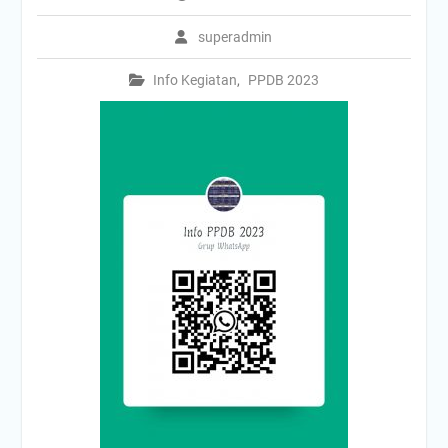
superadmin
Info Kegiatan
,
PPDB 2023