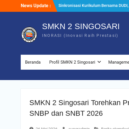
Skip
News Update :
Sinkronisasi Kurikulum Bersama DUDI,
to
SMKN 2 Singosari Selaraskan
content
Pembelajaran dengan Kebutuhan Indus
di Era Artificial Intelligence
SMKN 2 SINGOSARI
Rapat Dinas Awal Tahun Ajaran
INORASI (Inovasi Raih Prestasi)
2026/2027, SMKN 2 Singosari Perkuat
Komitmen Wujudkan Pembelajaran
Berkualitas
Vice President BOKE Technology Tinj
Kelas Industri Animasi SMKN 2 Singosa
Beranda
Profil SMKN 2 Singosari
Managem
Perkuat Kolaborasi Internasional
Pendidikan Vokasi
SMKN 2 Singosari Torehkan Pr
SNBP dan SNBT 2026