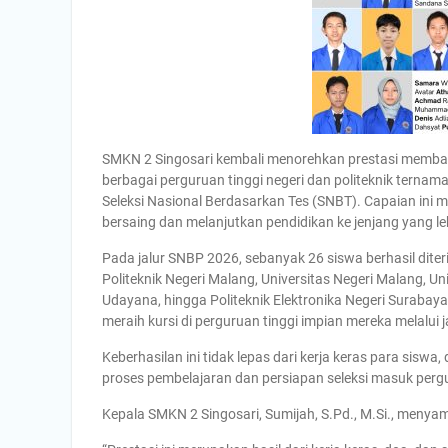
SMKN 2 Singosari kembali menorehkan prestasi memban
berbagai perguruan tinggi negeri dan politeknik ternam
Seleksi Nasional Berdasarkan Tes (SNBT). Capaian ini
bersaing dan melanjutkan pendidikan ke jenjang yang l
Pada jalur SNBP 2026, sebanyak 26 siswa berhasil diter
Politeknik Negeri Malang, Universitas Negeri Malang, Uni
Udayana, hingga Politeknik Elektronika Negeri Surabay
meraih kursi di perguruan tinggi impian mereka melalui ja
Keberhasilan ini tidak lepas dari kerja keras para sis
proses pembelajaran dan persiapan seleksi masuk pergu
Kepala SMKN 2 Singosari, Sumijah, S.Pd., M.Si., menya