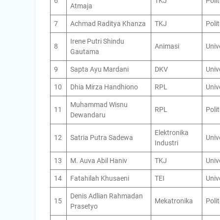
6
TKJ
Poli
Atmaja
7
Achmad Raditya Khanza
TKJ
Poli
Irene Putri Shindu
8
Animasi
Univ
Gautama
9
Sapta Ayu Mardani
DKV
Univ
10
Dhia Mirza Handhiono
RPL
Univ
Muhammad Wisnu
11
RPL
Poli
Dewandaru
Elektronika
12
Satria Putra Sadewa
Univ
Industri
13
M. Auva Abil Haniv
TKJ
Univ
14
Fatahilah Khusaeni
TEI
Univ
Denis Adlian Rahmadan
15
Mekatronika
Poli
Prasetyo