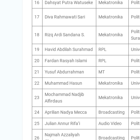
16
Dahsyat Putra Watuseke
Mekatronika
Poli
17
Diva Rahmawati Sari
Mekatronika
Poli
Poli
18
Rizq Ardi Sandana S.
Mekatronika
Sur
19
Havid Abdilah Surahmad
RPL
Univ
20
Fardan Rasyah Islami
RPL
Poli
21
Yusuf Abdurrahman
MT
Poli
22
Muhammad Hasun
Mekatronika
Univ
Mochammad Nadjib
23
Mekatronika
Univ
Alfirdaus
24
Aprilian Nadya Mecca
Broadcasting
Poli
25
Julian Annur Rifa’i
Audio Video
Poli
Najmah Azzaliyah
26
Broadcasting
Poli