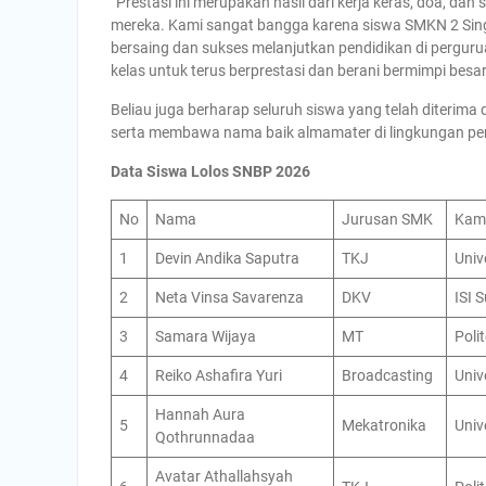
“Prestasi ini merupakan hasil dari kerja keras, doa, dan
mereka. Kami sangat bangga karena siswa SMKN 2 Si
bersaing dan sukses melanjutkan pendidikan di perguruan
kelas untuk terus berprestasi dan berani bermimpi besar
Beliau juga berharap seluruh siswa yang telah diterim
serta membawa nama baik almamater di lingkungan pe
Data Siswa Lolos SNBP 2026
No
Nama
Jurusan SMK
Kam
1
Devin Andika Saputra
TKJ
Univ
2
Neta Vinsa Savarenza
DKV
ISI 
3
Samara Wijaya
MT
Poli
4
Reiko Ashafira Yuri
Broadcasting
Univ
Hannah Aura
5
Mekatronika
Univ
Qothrunnadaa
Avatar Athallahsyah