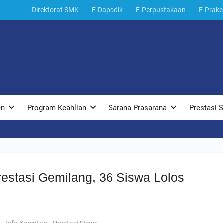
Direktorat SMK
E-Dapodik
E-Perpustakaan
E-Prake
tri
au
ri,
en
Program Keahlian
Sarana Prasarana
Prestasi 
estasi Gemilang, 36 Siswa Lolos