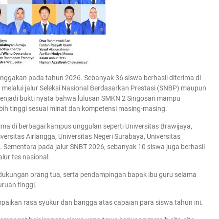
ggakan pada tahun 2026. Sebanyak 36 siswa berhasil diterima di
a melalui jalur Seleksi Nasional Berdasarkan Prestasi (SNBP) maupun
 menjadi bukti nyata bahwa lulusan SMKN 2 Singosari mampu
ebih tinggi sesuai minat dan kompetensi masing-masing.
ima di berbagai kampus unggulan seperti Universitas Brawijaya,
versitas Airlangga, Universitas Negeri Surabaya, Universitas
a. Sementara pada jalur SNBT 2026, sebanyak 10 siswa juga berhasil
lur tes nasional.
wa, dukungan orang tua, serta pendampingan bapak ibu guru selama
ruan tinggi.
mpaikan rasa syukur dan bangga atas capaian para siswa tahun ini.