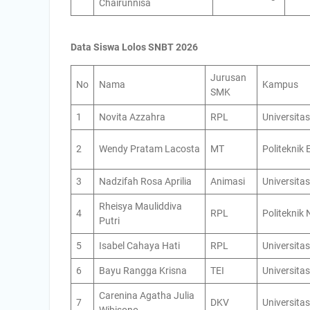
Chairunnisa
Data Siswa Lolos SNBT 2026
Jurusan
No
Nama
Kampus
SMK
1
Novita Azzahra
RPL
Universita
2
Wendy Pratam Lacosta
MT
Politeknik 
3
Nadzifah Rosa Aprilia
Animasi
Universita
Rheisya Mauliddiva
4
RPL
Politeknik
Putri
5
Isabel Cahaya Hati
RPL
Universita
6
Bayu Rangga Krisna
TEI
Universita
Carenina Agatha Julia
7
DKV
Universita