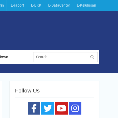
rin
E-raport
E-BKK
E-DataCenter
E-Kelulusan
Search
Siswa
for:
Follow Us