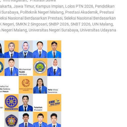
,
Info Kegiatan
,
Prestasi Siswa
rakarta
,
Jawa Timur
,
Kampus Impian
,
Lolos PTN 2026
,
Pendidikan
ri Surabaya
,
Politeknik Negeri Malang
,
Prestasi Akademik
,
Prestasi
leksi Nasional Berdasarkan Prestasi
,
Seleksi Nasional Berdasarkan
 Negeri
,
SMKN 2 Singosari
,
SNBP 2026
,
SNBT 2026
,
UIN Malang
,
s Negeri Malang
,
Universitas Negeri Surabaya
,
Universitas Udayana