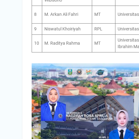
Wibisono
8
M. Arkan Ali Fahri
MT
Universita
9
Niswatul Khoiriyah
RPL
Universita
Universita
10
M. Raditya Rahma
MT
Ibrahim M