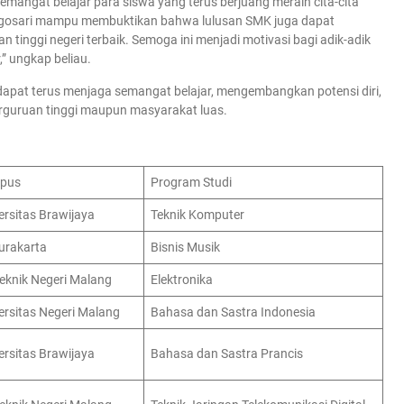
 semangat belajar para siswa yang terus berjuang meraih cita-cita
ngosari mampu membuktikan bahwa lulusan SMK juga dapat
 tinggi negeri terbaik. Semoga ini menjadi motivasi bagi adik-adik
,” ungkap beliau.
a dapat terus menjaga semangat belajar, mengembangkan potensi diri,
rguruan tinggi maupun masyarakat luas.
pus
Program Studi
ersitas Brawijaya
Teknik Komputer
Surakarta
Bisnis Musik
teknik Negeri Malang
Elektronika
ersitas Negeri Malang
Bahasa dan Sastra Indonesia
ersitas Brawijaya
Bahasa dan Sastra Prancis