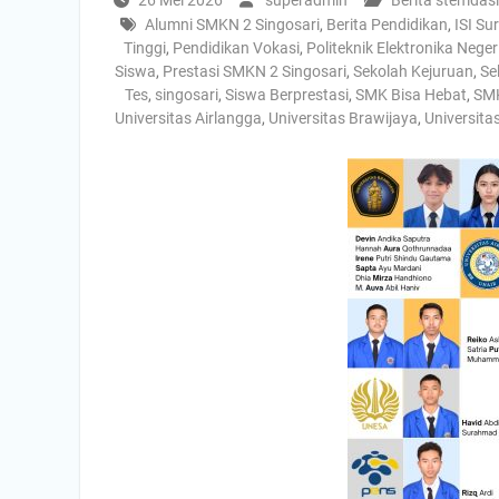
26 Mei 2026
superadmin
Berita stemdasi
Alumni SMKN 2 Singosari
,
Berita Pendidikan
,
ISI Su
Tinggi
,
Pendidikan Vokasi
,
Politeknik Elektronika Nege
Siswa
,
Prestasi SMKN 2 Singosari
,
Sekolah Kejuruan
,
Se
Tes
,
singosari
,
Siswa Berprestasi
,
SMK Bisa Hebat
,
SMK
Universitas Airlangga
,
Universitas Brawijaya
,
Universita