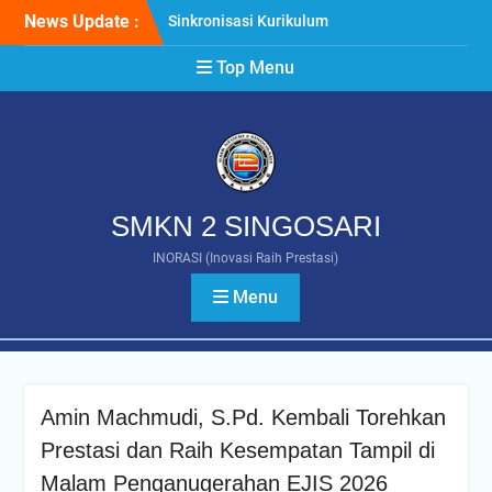
Skip
News Update :
Sinkronisasi Kurikulum
to
Bersama DUDI, SMKN 2
content
Top Menu
Singosari Selaraskan
Pembelajaran dengan
Kebutuhan Industri di Era
Artificial Intelligence
Rapat Dinas Awal Tahun
Ajaran 2026/2027, SMKN 2
Singosari Perkuat
SMKN 2 SINGOSARI
Komitmen Wujudkan
Pembelajaran Berkualitas
INORASI (Inovasi Raih Prestasi)
Vice President BOKE
Menu
Technology Tinjau Kelas
Industri Animasi SMKN 2
Singosari, Perkuat
Kolaborasi Internasional
Pendidikan Vokasi
Amin Machmudi, S.Pd. Kembali Torehkan
Prestasi dan Raih Kesempatan Tampil di
Malam Penganugerahan EJIS 2026