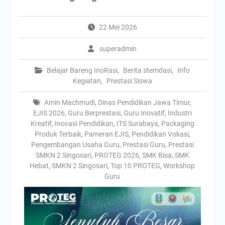
22 Mei 2026
superadmin
Belajar Bareng InoRasi
,
Berita stemdasi
,
Info
Kegiatan
,
Prestasi Siswa
Amin Machmudi
,
Dinas Pendidikan Jawa Timur
,
EJIS 2026
,
Guru Berprestasi
,
Guru Inovatif
,
Industri
Kreatif
,
Inovasi Pendidikan
,
ITS Surabaya
,
Packaging
Produk Terbaik
,
Pameran EJIS
,
Pendidikan Vokasi
,
Pengembangan Usaha Guru
,
Prestasi Guru
,
Prestasi
SMKN 2 Singosari
,
PROTEG 2026
,
SMK Bisa
,
SMK
Hebat
,
SMKN 2 Singosari
,
Top 10 PROTEG
,
Workshop
Guru