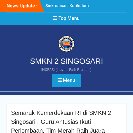
Skip
News Update :
Sinkronisasi Kurikulum
to
Bersama DUDI, SMKN 2
content
Top Menu
Singosari Selaraskan
Pembelajaran dengan
Kebutuhan Industri di Era
Artificial Intelligence
Rapat Dinas Awal Tahun
Ajaran 2026/2027, SMKN 2
Singosari Perkuat
SMKN 2 SINGOSARI
Komitmen Wujudkan
Pembelajaran Berkualitas
INORASI (Inovasi Raih Prestasi)
Vice President BOKE
Menu
Technology Tinjau Kelas
Industri Animasi SMKN 2
Singosari, Perkuat
Kolaborasi Internasional
Pendidikan Vokasi
Semarak Kemerdekaan RI di SMKN 2
Singosari : Guru Antusias Ikuti
Perlombaan, Tim Merah Raih Juara