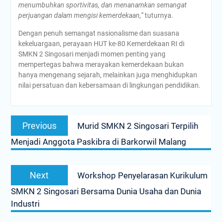
menumbuhkan sportivitas, dan menanamkan semangat
perjuangan dalam mengisi kemerdekaan,”
tuturnya.
Dengan penuh semangat nasionalisme dan suasana
kekeluargaan, perayaan HUT ke-80 Kemerdekaan RI di
SMKN 2 Singosari menjadi momen penting yang
mempertegas bahwa merayakan kemerdekaan bukan
hanya mengenang sejarah, melainkan juga menghidupkan
nilai persatuan dan kebersamaan di lingkungan pendidikan.
Navigasi
Previous
Previous
Murid SMKN 2 Singosari Terpilih
pos
post:
Menjadi Anggota Paskibra di Barkorwil Malang
Next
Next
Workshop Penyelarasan Kurikulum
post:
SMKN 2 Singosari Bersama Dunia Usaha dan Dunia
Industri