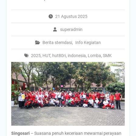
21 Agustus 2025
superadmin
Berita stemdasi
,
Info Kegiatan
2025
,
HUT
,
hut80ri
,
indonesia
,
Lomba
,
SMK
Singosari
– Suasana penuh keceriaan mewarnai perayaan