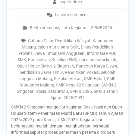
superadmin
Leave a comment
Berita stemdasi
,
Info Kegiatan
,
SPMB2026
Cabang Dinas Pendidikan Wilayah Kabupaten
Malang
,
calon murid baru SMK
,
Dinas Pendidikan
Provinsi Jawa Timur
,
Dwi Anggraeni
,
informasi PPDB
SMK
,
Konsentrasi Keahlian SMK
,
open house sekolah
,
Open House SMKN 2 Singosari
,
Pameran Karya Siswa
,
pendidikan Jawa Timur
,
Pendidikan Vokasi
,
sekolah
unggulan Malang
,
Sekolah Vokasi
,
SMK Hebat
,
SMK
Kabupaten Malang
,
SMK Negeri 2 Singosari
,
SMKN 2
Singosari
,
Sosialisasi SPMB
,
SPMB 2026
,
SPMB Tahun
Ajaran 2026/2027
SMKN 2 Singosari menggelar kegiatan Sosialisasi dan Open
House Sistem Penerimaan Murid Baru (SPMB) Tahun Ajaran
2026/2027 pada Kamis, 7 Mei 2026. Kegiatan ini
berlangsung meriah dengan menghadirkan berbagai
informasi seputar proses penerimaan peserta didik baru