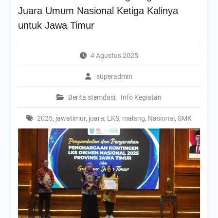
Juara Umum Nasional Ketiga Kalinya
untuk Jawa Timur
4 Agustus 2025
superadmin
Berita stemdasi
,
Info Kegiatan
2025
,
jawatimur
,
juara
,
LKS
,
malang
,
Nasional
,
SMK