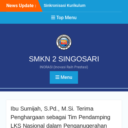
Skip
News Update :
Sinkronisasi Kurikulum
to
Bersama DUDI, SMKN 2
content
Top Menu
Singosari Selaraskan
Pembelajaran dengan
Kebutuhan Industri di Era
Artificial Intelligence
Rapat Dinas Awal Tahun
Ajaran 2026/2027, SMKN 2
Singosari Perkuat
SMKN 2 SINGOSARI
Komitmen Wujudkan
Pembelajaran Berkualitas
INORASI (Inovasi Raih Prestasi)
Vice President BOKE
Menu
Technology Tinjau Kelas
Industri Animasi SMKN 2
Singosari, Perkuat
Kolaborasi Internasional
Pendidikan Vokasi
Ibu Sumijah, S.Pd., M.Si. Terima
Penghargaan sebagai Tim Pendamping
LKS Nasional dalam Penganugerahan