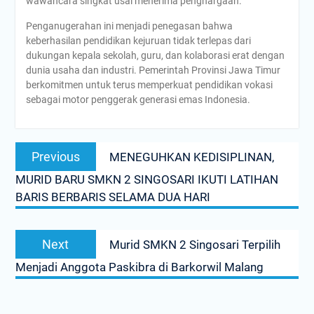
wawancara singkat usai menerima penghargaan.
Penganugerahan ini menjadi penegasan bahwa
keberhasilan pendidikan kejuruan tidak terlepas dari
dukungan kepala sekolah, guru, dan kolaborasi erat dengan
dunia usaha dan industri. Pemerintah Provinsi Jawa Timur
berkomitmen untuk terus memperkuat pendidikan vokasi
sebagai motor penggerak generasi emas Indonesia.
Navigasi
Previous
Previous
MENEGUHKAN KEDISIPLINAN,
pos
post:
MURID BARU SMKN 2 SINGOSARI IKUTI LATIHAN
BARIS BERBARIS SELAMA DUA HARI
Next
Next
Murid SMKN 2 Singosari Terpilih
post:
Menjadi Anggota Paskibra di Barkorwil Malang